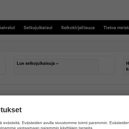
palvelut
Selkojulkaisut
Selkokirjallisuus
Tietoa meist
Lue selkojulkaisuja
H
k
tukset
selkotunnusta
Lue uutiskirjeemme
 evästeitä. Evästeiden avulla sivustomme toimii paremmin. Evästeide
ustoamme vastaamaan paremmin käyttäjien tarpeita.