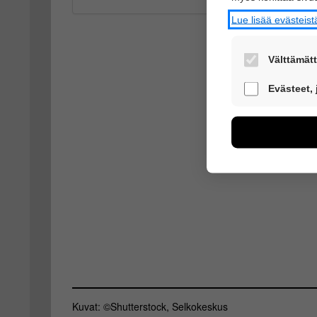
Lue lisää evästei
Välttämätt
Nämä evästeet 
Evästeet,
Näiden eväste
voimme kehitt
esimerkiksi käv
kuitenkaan kerä
Voit valita, h
Tietoa
Kuvat: ©Shutterstock, Selkokeskus