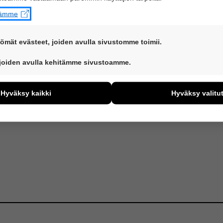
stämme
ömät evästeet, joiden avulla sivustomme toimii.
ovat aina käytössä, jotta sivustoamme voi käyttää sujuvasti ja tu
 joiden avulla kehitämme sivustoamme.
iden avulla keräämme tietoa, miten sivustoamme käytetään. Tie
ää sivustoamme vastaamaan paremmin käyttäjien tarpeita. Tiet
Hyväksy kaikki
Hyväksy valitu
ijämääristä ja siitä, mitä sivuja käytetään ja miten sivuilla liik
ä henkilötietoja kuten nimiä, eikä tietoja voi yhdistää yksittäis
yväksytkö näiden evästeiden käytön.