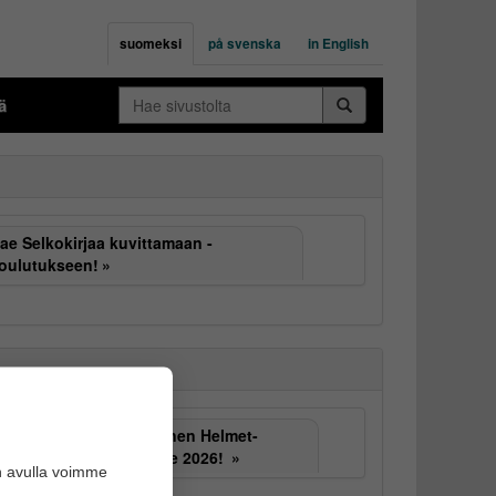
suomeksi
på svenska
in English
Hae
ä
sivustolta
ae Selkokirjaa kuvittamaan -
oulutukseen!
Selkokielinen Helmet-
lukuhaaste 2026!
n avulla voimme