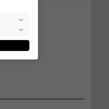
rvallisesti.
don avulla
oa kerätään
t
utaan. Emme
een käyttäjään.